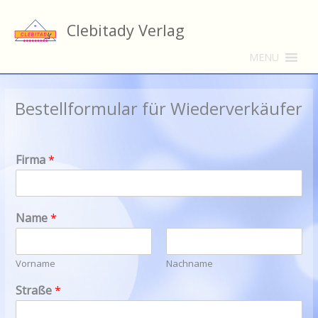
Zum
Inhalt
Clebitady Verlag
springen
MENU
Bestellformular für Wiederverkäufer
Firma
*
Name
*
Vorname
Nachname
Straße
*