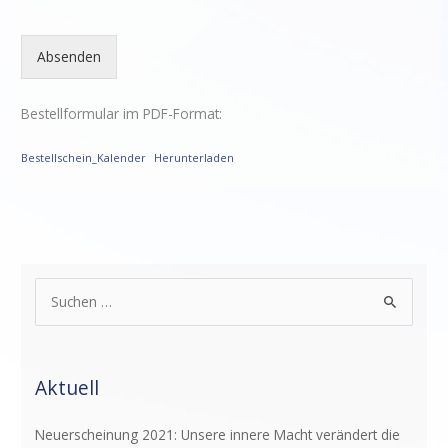
Absenden
Bestellformular im PDF-Format:
Bestellschein_Kalender
Herunterladen
S
u
c
Aktuell
h
e
Neuerscheinung 2021: Unsere innere Macht verändert die
n