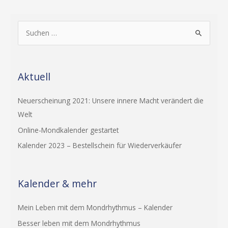
S
u
c
Aktuell
h
e
Neuerscheinung 2021: Unsere innere Macht verändert die
n
Welt
n
Online-Mondkalender gestartet
a
c
Kalender 2023 – Bestellschein für Wiederverkäufer
h
:
Kalender & mehr
Mein Leben mit dem Mondrhythmus – Kalender
Besser leben mit dem Mondrhythmus